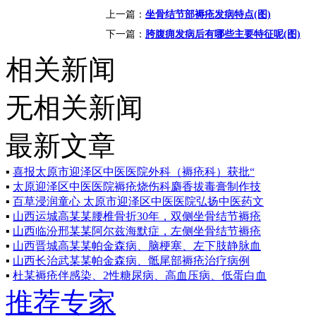
上一篇：
坐骨结节部褥疮发病特点(图)
下一篇：
胯腹痈发病后有哪些主要特征呢(图)
相关新闻
无相关新闻
学科带头人：
赵建林，毕业于山
最新文章
西中医学院，专业
从事中医外科临床
▪
喜报太原市迎泽区中医医院外科（褥疮科）获批“
▪
太原迎泽区中医医院褥疮烧伤科麝香拔毒膏制作技
研究与治疗近二十
▪
百草浸润童心 太原市迎泽区中医医院弘扬中医药文
年，在理论上提出
▪
山西运城高某某腰椎骨折30年，双侧坐骨结节褥疮
了褥疮病理实质
▪
山西临汾邢某某阿尔兹海默症，左侧坐骨结节褥疮
▪
山西晋城高某某帕金森病、脑梗塞、左下肢静脉血
为“气血大亏，热毒
▪
山西长治武某某帕金森病、骶尾部褥疮治疗病例
营血”的新观点.
▪
杜某褥疮伴感染、2性糖尿病、高血压病、低蛋白血
郭伟平，男，
推荐专家
副主任医师，山西