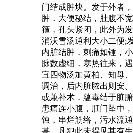
门结成肿块。发于外者，
肿，大便秘结，肚腹不宽
箍，孔头紧闭，此外为发
消沃雪汤通利大小二便;
内脏结肿，刺痛如锤，小
脉数虚细，寒热往来，遇
宜四物汤加黄柏、知母、
调治，后内脏脓出则安。
或兼补术，蕴毒结于脏腑
患痛连小腹，肛门坠中，
蚀，串烂筋络，污水流通
甚，凡犯此未得见其有生