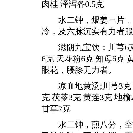
肉桂 泽泻各0.5克
水二钟，煨姜三片，大
冷，及六脉沉实有力者服
滋阴九宝饮：川芎6克 当
6克 天花粉6克 知母6克
眼花，腰膝无力者。
凉血地黄汤;川芎3克 当
克 茯苓3克 黄连3克 地榆
甘草2克
水二钟，煎八分，空心