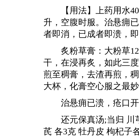
【用法】上药用水400
升，空腹时服。治悬痈已
者即消，已成者即溃，即
炙粉草膏：大粉草120
干，在浸再炙，如此三度，
煎至稠膏，去渣再煎，稠
大杯，化膏空心服之最妙
治悬痈已溃，疮口开张
还元保真汤;当归 川芎 
芪 各3克 牡丹皮 枸杞子