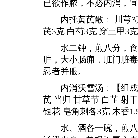
已欲作脓，不必内消，宜
内托黄芪散： 川芎3克 
芪3克 白芍3克 穿三甲3克
水二钟，煎八分，食前
肿，大小肠痈，肛门脏毒
忍者并服。
内消沃雪汤：【组成】青
芪 当归 甘草节 白芷 射干
银花 皂角刺各3克 木香1.
水、酒各一碗，煎八分