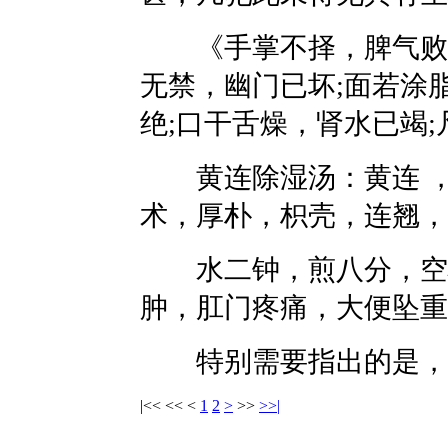
《手掌不择，脾气败也
无禁，幽门已坏;面若涂
绝;口干舌燥，肾水已竭
黄连除湿汤：黄连 ，
术，厚朴，枳壳，连翘，
水二钟，煎八分，空心
肿，肛门疼痛，大便坠重
特别需要指出的是，
|<<
<<
<
1
2
>
>>
>>|