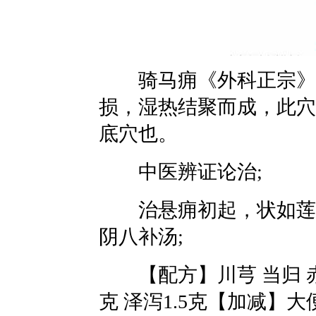
骑马痈《外科正宗》称
损，湿热结聚而成，此穴
底穴也。
中医辨证论治;
治悬痈初起，状如莲子
阴八补汤;
【配方】川芎 当归 赤芍
克 泽泻1.5克【加减】