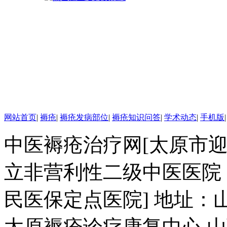
西中医学院，专业
从事中医外科临床
研究与治疗近二十
年，在理论上提出
了褥疮病理实质
为“气血大亏，热毒
营血”的新观点.
郭伟平，男，
网站首页
|
褥疮
|
褥疮发病部位
|
褥疮知识问答
|
学术动态
|
手机版
副主任医师，山西
医学会高压氧专业
中医褥疮治疗网[太原市
委员，曾多次赴上
海长海医院、湖南
立非营利性二级中医医院
湘雅医院进修学
习。从事外科工作
民医保定点医院] 地址：
多年，对褥疮清创
及窦道清除临床经
太原褥疮诊疗康复中心 山