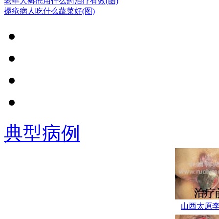
老年人褥疮用什么药治疗有效(图)
营血”的新观点.
褥疮病人吃什么蔬菜好(图)
郭伟平，男，
副主任医师，山西
医学会高压氧专业
委员，曾多次赴上
海长海医院、湖南
湘雅医院进修学
习。从事外科工作
多年，对褥疮清创
典型病例
及窦道清除临床经
验丰富。.
学科带头人：
赵建林，毕业于山
西中医学院，专业
从事中医外科临床
山西太原
研究与治疗近二十