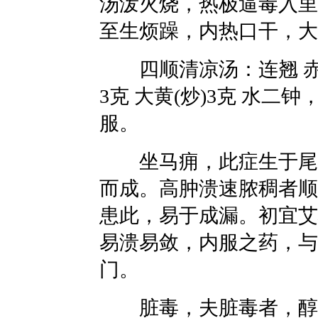
汤泼火烧，热极逼毒入里
至生烦躁，内热口干，大
四顺清凉汤：连翘 赤芍 
3克 大黄(炒)3克 水
服。
坐马痈，此症生于尾骨
而成。高肿溃速脓稠者顺
患此，易于成漏。初宜艾
易溃易敛，内服之药，与
门。
脏毒，夫脏毒者，醇酒