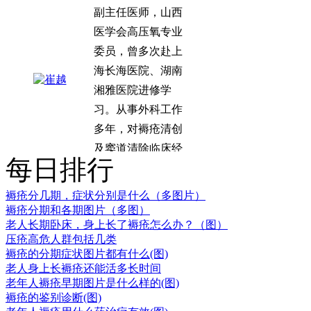
医学会高压氧专业
委员，曾多次赴上
海长海医院、湖南
湘雅医院进修学
习。从事外科工作
多年，对褥疮清创
及窦道清除临床经
验丰富。.
每日排行
学科带头人：
赵建林，毕业于山
褥疮分几期，症状分别是什么（多图片）
西中医学院，专业
褥疮分期和各期图片（多图）
从事中医外科临床
老人长期卧床，身上长了褥疮怎么办？（图）
压疮高危人群包括几类
研究与治疗近二十
褥疮的分期症状图片都有什么(图)
年，在理论上提出
老人身上长褥疮还能活多长时间
了褥疮病理实质
老年人褥疮早期图片是什么样的(图)
褥疮的鉴别诊断(图)
为“气血大亏，热毒