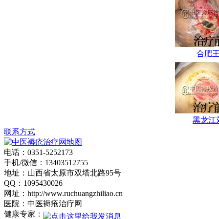
年，在理论上提出
了褥疮病理实质
为“气血大亏，热毒
营血”的新观点.
合肥
郭伟平，男，
副主任医师，山西
医学会高压氧专业
委员，曾多次赴上
海长海医院、湖南
黑龙江
湘雅医院进修学
联系方式
习。从事外科工作
电话：0351-5252173
多年，对褥疮清创
手机/微信：13403512755
及窦道清除临床经
地址：山西省太原市双塔北路95号
QQ：1095430026
验丰富。.
网址：http://www.ruchuangzhiliao.cn
学科带头人：
医院：中医褥疮治疗网
赵建林，毕业于山
健康专家：