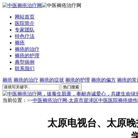
网站首页
医院简介
专家团队
特色疗法
褥疮
褥疮的治疗
褥疮的护理
典型病例
联系我们
褥疮
褥疮的治疗
褥疮的症状
褥疮的护理
褥疮的偏方
褥疮的常
当前位置：>>
中医褥疮治疗网-太原市迎泽区中医医院褥疮烧伤
太原电视台、太原晚