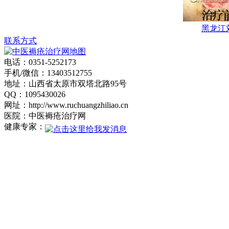
营血”的新观点.
郭伟平，男，
黑龙江
副主任医师，山西
联系方式
医学会高压氧专业
电话：0351-5252173
委员，曾多次赴上
手机/微信：13403512755
海长海医院、湖南
地址：山西省太原市双塔北路95号
湘雅医院进修学
QQ：1095430026
网址：http://www.ruchuangzhiliao.cn
习。从事外科工作
医院：中医褥疮治疗网
多年，对褥疮清创
健康专家：
及窦道清除临床经
验丰富。.
学科带头人：
赵建林，毕业于山
西中医学院，专业
从事中医外科临床
研究与治疗近二十