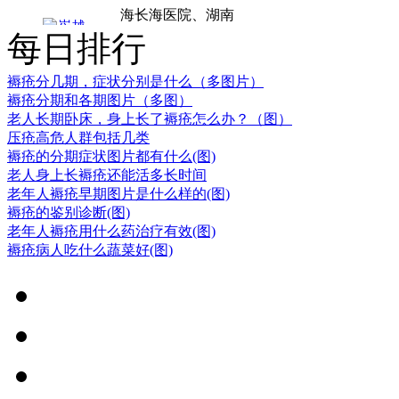
湘雅医院进修学
每日排行
习。从事外科工作
多年，对褥疮清创
褥疮分几期，症状分别是什么（多图片）
及窦道清除临床经
褥疮分期和各期图片（多图）
验丰富。.
老人长期卧床，身上长了褥疮怎么办？（图）
压疮高危人群包括几类
学科带头人：
褥疮的分期症状图片都有什么(图)
赵建林，毕业于山
老人身上长褥疮还能活多长时间
西中医学院，专业
老年人褥疮早期图片是什么样的(图)
褥疮的鉴别诊断(图)
从事中医外科临床
老年人褥疮用什么药治疗有效(图)
研究与治疗近二十
褥疮病人吃什么蔬菜好(图)
年，在理论上提出
了褥疮病理实质
为“气血大亏，热毒
营血”的新观点.
郭伟平，男，
副主任医师，山西