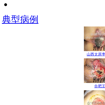
医学会高压氧专业
委员，曾多次赴上
典型病例
海长海医院、湖南
湘雅医院进修学
习。从事外科工作
多年，对褥疮清创
及窦道清除临床经
验丰富。.
山西太原
学科带头人：
赵建林，毕业于山
西中医学院，专业
从事中医外科临床
研究与治疗近二十
合肥
年，在理论上提出
了褥疮病理实质
为“气血大亏，热毒