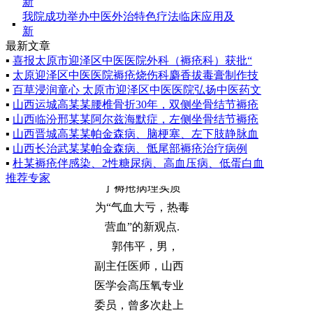
新
我院成功举办中医外治特色疗法临床应用及
▪
新
最新文章
学科带头人：
▪
喜报太原市迎泽区中医医院外科（褥疮科）获批“
赵建林，毕业于山
▪
太原迎泽区中医医院褥疮烧伤科麝香拔毒膏制作技
西中医学院，专业
▪
百草浸润童心 太原市迎泽区中医医院弘扬中医药文
▪
山西运城高某某腰椎骨折30年，双侧坐骨结节褥疮
从事中医外科临床
▪
山西临汾邢某某阿尔兹海默症，左侧坐骨结节褥疮
研究与治疗近二十
▪
山西晋城高某某帕金森病、脑梗塞、左下肢静脉血
年，在理论上提出
▪
山西长治武某某帕金森病、骶尾部褥疮治疗病例
▪
杜某褥疮伴感染、2性糖尿病、高血压病、低蛋白血
了褥疮病理实质
推荐专家
为“气血大亏，热毒
营血”的新观点.
郭伟平，男，
副主任医师，山西
医学会高压氧专业
委员，曾多次赴上
海长海医院、湖南