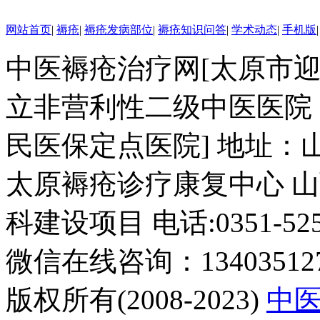
年，在理论上提出
网站首页
|
褥疮
|
褥疮发病部位
|
褥疮知识问答
|
学术动态
|
手机版
了褥疮病理实质
为“气血大亏，热毒
中医褥疮治疗网[太原市
营血”的新观点.
郭伟平，男，
立非营利性二级中医医院
副主任医师，山西
医学会高压氧专业
民医保定点医院] 地址：
委员，曾多次赴上
海长海医院、湖南
太原褥疮诊疗康复中心 山
湘雅医院进修学
习。从事外科工作
科建设项目 电话:0351-5252
多年，对褥疮清创
及窦道清除临床经
微信在线咨询：134035127
验丰富。.
版权所有(2008-2023)
中