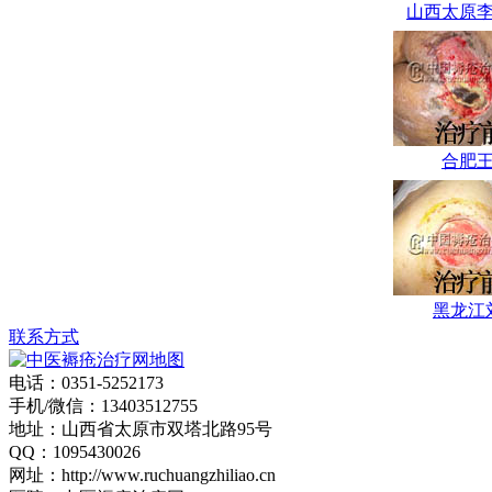
山西太原
西中医学院，专业
从事中医外科临床
研究与治疗近二十
年，在理论上提出
了褥疮病理实质
合肥
为“气血大亏，热毒
营血”的新观点.
郭伟平，男，
副主任医师，山西
医学会高压氧专业
黑龙江
委员，曾多次赴上
联系方式
海长海医院、湖南
电话：0351-5252173
湘雅医院进修学
手机/微信：13403512755
习。从事外科工作
地址：山西省太原市双塔北路95号
多年，对褥疮清创
QQ：1095430026
网址：http://www.ruchuangzhiliao.cn
及窦道清除临床经