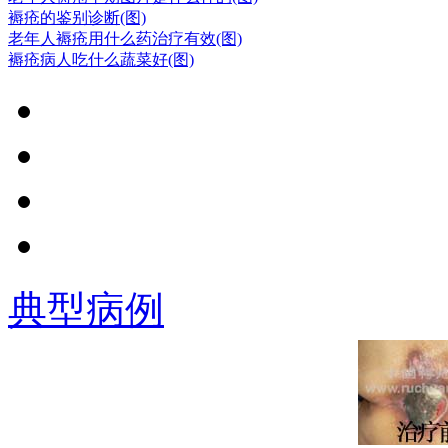
年，在理论上提出
褥疮的鉴别诊断(图)
老年人褥疮用什么药治疗有效(图)
了褥疮病理实质
褥疮病人吃什么蔬菜好(图)
为“气血大亏，热毒
营血”的新观点.
郭伟平，男，
副主任医师，山西
医学会高压氧专业
委员，曾多次赴上
海长海医院、湖南
湘雅医院进修学
习。从事外科工作
典型病例
多年，对褥疮清创
及窦道清除临床经
验丰富。.
学科带头人：
赵建林，毕业于山