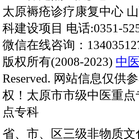
习。从事外科工作
太原褥疮诊疗康复中心 山
多年，对褥疮清创
及窦道清除临床经
科建设项目 电话:0351-5252
验丰富。.
微信在线咨询：134035127
版权所有(2008-2023)
中
Reserved. 网站信息
权！太原市市级中医重点
点专科
省、市、区三级非物质文