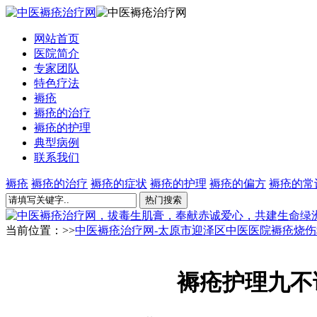
网站首页
医院简介
专家团队
特色疗法
褥疮
褥疮的治疗
褥疮的护理
典型病例
联系我们
褥疮
褥疮的治疗
褥疮的症状
褥疮的护理
褥疮的偏方
褥疮的常
当前位置：>>
中医褥疮治疗网-太原市迎泽区中医医院褥疮烧伤
褥疮护理九不