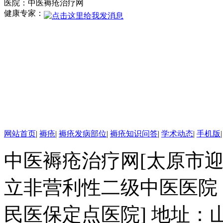
医院：中医褥疮治疗网
验丰富。.
健康专家：
学科带头人：
赵建林，毕业于山
西中医学院，专业
从事中医外科临床
研究与治疗近二十
年，在理论上提出
了褥疮病理实质
为“气血大亏，热毒
营血”的新观点.
网站首页
|
褥疮
|
褥疮发病部位
|
褥疮知识问答
|
学术动态
|
手机版
郭伟平，男，
中医褥疮治疗网[太原市
副主任医师，山西
医学会高压氧专业
立非营利性二级中医医院
委员，曾多次赴上
海长海医院、湖南
民医保定点医院] 地址：
湘雅医院进修学