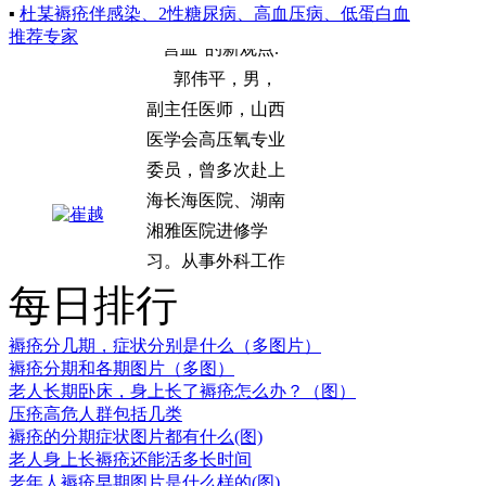
▪
杜某褥疮伴感染、2性糖尿病、高血压病、低蛋白血
营血”的新观点.
推荐专家
郭伟平，男，
副主任医师，山西
医学会高压氧专业
委员，曾多次赴上
海长海医院、湖南
湘雅医院进修学
习。从事外科工作
多年，对褥疮清创
及窦道清除临床经
每日排行
验丰富。.
褥疮分几期，症状分别是什么（多图片）
学科带头人：
褥疮分期和各期图片（多图）
赵建林，毕业于山
老人长期卧床，身上长了褥疮怎么办？（图）
西中医学院，专业
压疮高危人群包括几类
褥疮的分期症状图片都有什么(图)
从事中医外科临床
老人身上长褥疮还能活多长时间
研究与治疗近二十
老年人褥疮早期图片是什么样的(图)