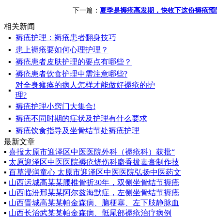
下一篇：
夏季是褥疮高发期，快收下这份褥疮预
相关新闻
▪
褥疮护理：褥疮患者翻身技巧
▪
患上褥疮要如何心理护理？
▪
褥疮患者皮肤护理的要点有哪些？
▪
褥疮患者饮食护理中需注意哪些?
对全身瘫痪的病人怎样才能做好褥疮的护
▪
理?
▪
褥疮护理小窍门大集合!
学科带头人：
▪
褥疮不同时期的症状及护理有什么要求
赵建林，毕业于山
▪
褥疮饮食指导及坐骨结节处褥疮护理
最新文章
西中医学院，专业
▪
喜报太原市迎泽区中医医院外科（褥疮科）获批“
从事中医外科临床
▪
太原迎泽区中医医院褥疮烧伤科麝香拔毒膏制作技
研究与治疗近二十
▪
百草浸润童心 太原市迎泽区中医医院弘扬中医药文
▪
山西运城高某某腰椎骨折30年，双侧坐骨结节褥疮
年，在理论上提出
▪
山西临汾邢某某阿尔兹海默症，左侧坐骨结节褥疮
了褥疮病理实质
▪
山西晋城高某某帕金森病、脑梗塞、左下肢静脉血
为“气血大亏，热毒
▪
山西长治武某某帕金森病、骶尾部褥疮治疗病例